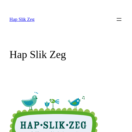
Ga
naar
Hap Slik Zeg
de
inhoud
Hap Slik Zeg